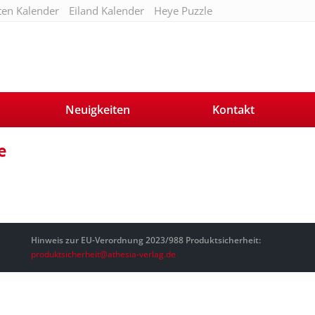
ten Kalender
Eiland Kalender
Heye Puzzle
Neuigkeiten
Kontakt
e
Hinweis zur EU-Verordnung 2023/988 Produktsicherheit:
produktsicherheit@athesia-verlag.de