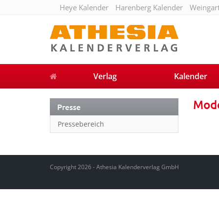
Heye Kalender
Harenberg Kalender
Weingar
Verlag
Kalender
Mod
Presse
Pressebereich
Copyright 2026 - Athesia Kalenderverlag GmbH