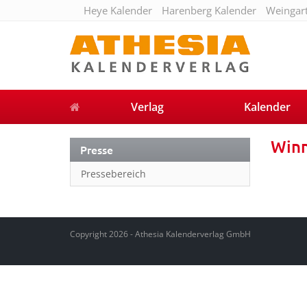
Heye Kalender
Harenberg Kalender
Weingar
Verlag
Kalender
Winn
Presse
Pressebereich
Copyright 2026 - Athesia Kalenderverlag GmbH