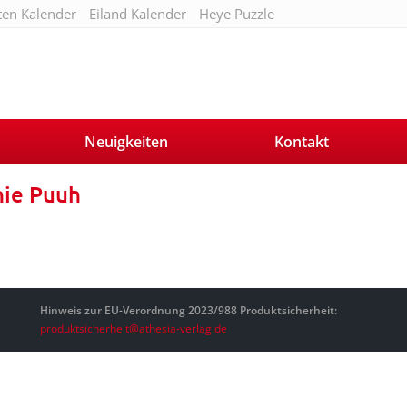
ten Kalender
Eiland Kalender
Heye Puzzle
Neuigkeiten
Kontakt
ie Puuh
Hinweis zur EU-Verordnung 2023/988 Produktsicherheit:
produktsicherheit@athesia-verlag.de