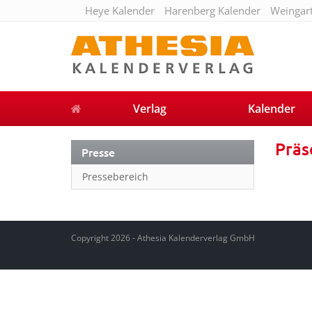
Heye Kalender
Harenberg Kalender
Weingar
Verlag
Kalender
Präs
Presse
Pressebereich
Copyright 2026 - Athesia Kalenderverlag GmbH