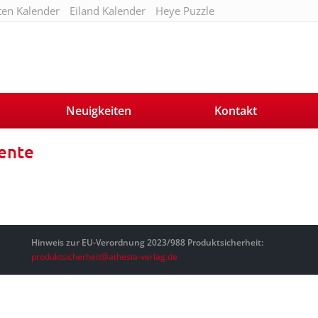
ten Kalender
Eiland Kalender
Heye Puzzle
Neuigkeiten
Kontakt
ente
Hinweis zur EU-Verordnung 2023/988 Produktsicherheit:
produktsicherheit@athesia-verlag.de