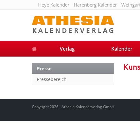
Heye Kalender
Harenberg Kalender
Weingar
Verlag
Kalender
Kuns
Presse
Pressebereich
Copyright 2026 - Athesia Kalenderverlag GmbH