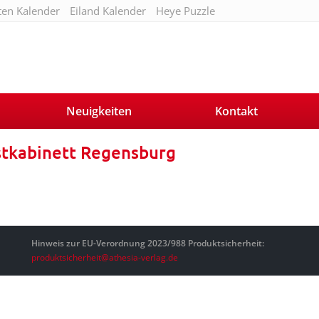
ten Kalender
Eiland Kalender
Heye Puzzle
Neuigkeiten
Kontakt
tkabinett Regensburg
Hinweis zur EU-Verordnung 2023/988 Produktsicherheit:
produktsicherheit@athesia-verlag.de