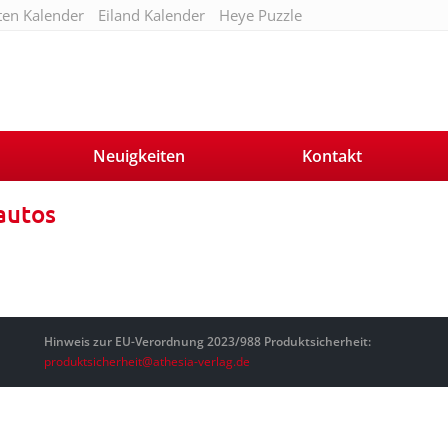
ten Kalender
Eiland Kalender
Heye Puzzle
Neuigkeiten
Kontakt
autos
Hinweis zur EU-Verordnung 2023/988 Produktsicherheit:
produktsicherheit@athesia-verlag.de