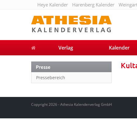
Heye Kalender
Harenberg Kalender
Weingar
Verlag
Kalender
Kult
Presse
Pressebereich
Copyright 2026 - Athesia Kalenderverlag GmbH