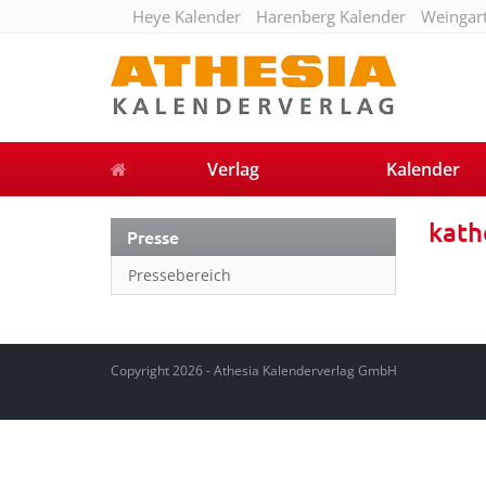
Heye Kalender
Harenberg Kalender
Weingar
Verlag
Kalender
kath
Presse
Pressebereich
Copyright 2026 - Athesia Kalenderverlag GmbH