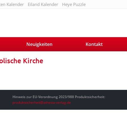
ten Kalender
Eiland Kalender
Heye Puzzle
Neuigkeiten
Kontakt
olische Kirche
Hinweis zur EU-Verordnung 2023/988 Produktsicherheit:
produktsicherheit@athesia-verlag.de