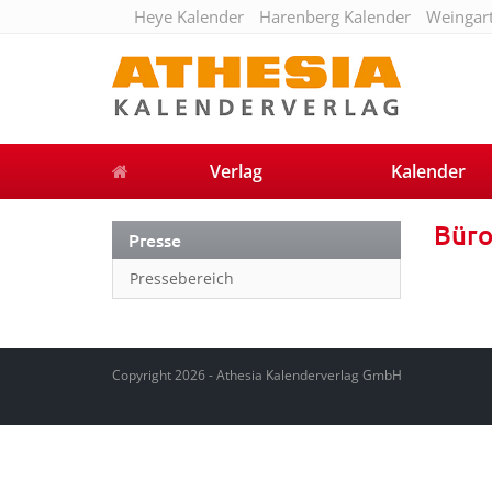
Heye Kalender
Harenberg Kalender
Weingar
Verlag
Kalender
Büro
Presse
Pressebereich
Copyright 2026 - Athesia Kalenderverlag GmbH