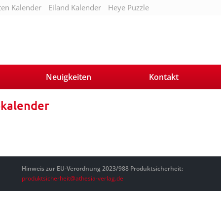
ten Kalender
Eiland Kalender
Heye Puzzle
Neuigkeiten
Kontakt
kalender
Hinweis zur EU-Verordnung 2023/988 Produktsicherheit:
produktsicherheit@athesia-verlag.de