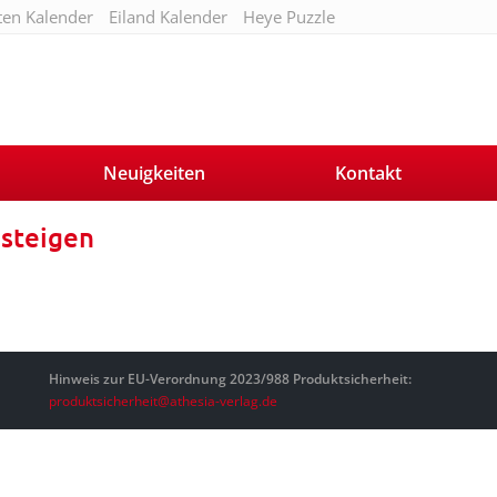
ten Kalender
Eiland Kalender
Heye Puzzle
Neuigkeiten
Kontakt
steigen
Hinweis zur EU-Verordnung 2023/988 Produktsicherheit:
produktsicherheit@athesia-verlag.de