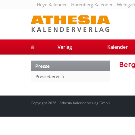
Heye Kalender
Harenberg Kalender
Weingar
Verlag
Kalender
Berg
Presse
Pressebereich
Copyright 2026 - Athesia Kalenderverlag GmbH