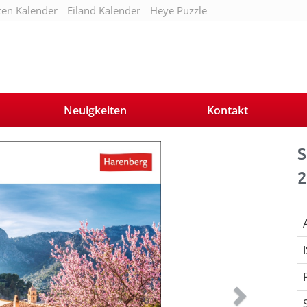
ten Kalender
Eiland Kalender
Heye Puzzle
Neuigkeiten
Kontakt
Next
S
2