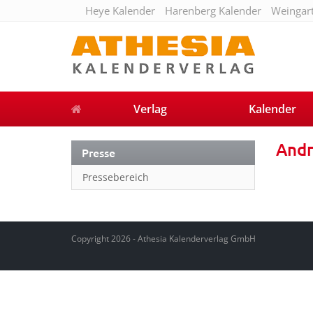
Heye Kalender
Harenberg Kalender
Weingar
Verlag
Kalender
Andr
Presse
Pressebereich
Copyright 2026 - Athesia Kalenderverlag GmbH