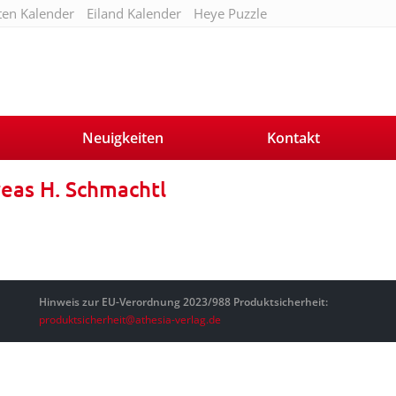
ten Kalender
Eiland Kalender
Heye Puzzle
Neuigkeiten
Kontakt
eas H. Schmachtl
Hinweis zur EU-Verordnung 2023/988 Produktsicherheit:
produktsicherheit@athesia-verlag.de